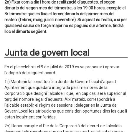
2n) Fixar com a dia i hora de realització d'aquestes, el segon
dimarts del segon mes del trimestre, a les 19:00 hores, excepte el
3r trimestre que es fixa el tercer dimarts del primer mes del
mateix (febrer, maig, juliol i novembre). Si aquest és festiu, o si per
qualsevol causa de força major no es pogués dur a terme, tindrà
lloc el dimarts següent.
Junta de govern local
En el ple celebrat el 9 de juliol de 2019 es va proposar i aprovar
l'adopció del següent acord:
1r) Mantenir la constitució la Junta de Govern Local d'aquest
Ajuntament que quedarà integrada pels membres de la
Corporació que designi l'alcalde, i que, en cap cas, serà superior al
terç del nombre legal d'aquests. Així mateix, correspondrà a
l'alcalde establir el règim de sessions i delegar en la Junta de
Govern Local les atribucions que consideri oportunes dins les que li
estan legalment conferides.
2n) Donar compte al Ple de la Corporació del decret de l'alcaldia
designant els membres que en formaran part, establint el règim