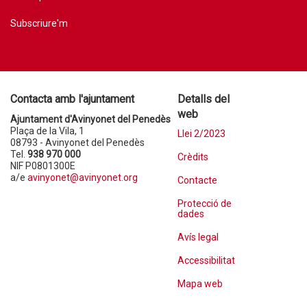
Subscriure'm
Contacta amb l'ajuntament
Detalls del
web
Ajuntament d'Avinyonet del Penedès
Plaça de la Vila, 1
Llei 2/2023
08793 - Avinyonet del Penedès
Tel.
938 970 000
Crèdits
NIF P0801300E
a/e
avinyonet@avinyonet.org
Contacte
Protecció de
dades
Avís legal
Accessibilitat
Mapa web