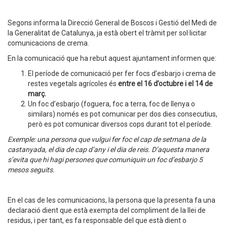
Segons informa la Direcció General de Boscos i Gestió del Medi de
la Generalitat de Catalunya, ja està obert el tràmit per sol·licitar
comunicacions de crema.
En la comunicació que ha rebut aquest ajuntament informen que:
El període de comunicació per fer focs d’esbarjo i crema de
restes vegetals agrícoles és
entre el 16 d’octubre i el 14 de
març.
Un foc d’esbarjo (foguera, foc a terra, foc de llenya o
similars) només es pot comunicar per dos dies consecutius,
però es pot comunicar diversos cops durant tot el període.
Exemple: una persona que vulgui fer foc el cap de setmana de la
castanyada, el dia de cap d’any i el dia de reis. D’aquesta manera
s’evita que hi hagi persones que comuniquin un foc d’esbarjo 5
mesos seguits.
En el cas de les comunicacions, la persona que la presenta fa una
declaració dient que està exempta del compliment de la llei de
residus, i per tant, es fa responsable del que està dient o