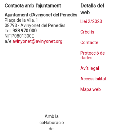
Contacta amb l'ajuntament
Detalls del
web
Ajuntament d'Avinyonet del Penedès
Plaça de la Vila, 1
Llei 2/2023
08793 - Avinyonet del Penedès
Tel.
938 970 000
Crèdits
NIF P0801300E
a/e
avinyonet@avinyonet.org
Contacte
Protecció de
dades
Avís legal
Accessibilitat
Mapa web
Amb la
col·laboració
de: