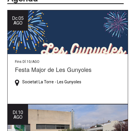
Dc.
05
AGO
Fins Dl.10/AGO
Festa Major de Les Gunyoles
Societat La Torre - Les Gunyoles
Dl.
10
AGO