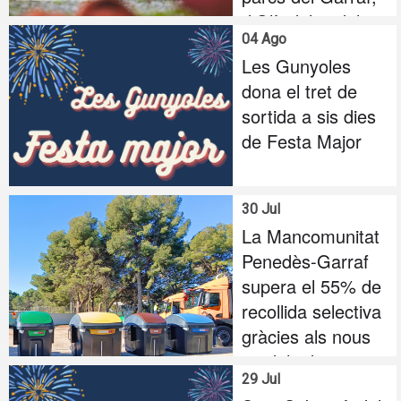
d'Olèrdola i del
04 Ago
Foix
Les Gunyoles
dona el tret de
sortida a sis dies
de Festa Major
30 Jul
La Mancomunitat
Penedès-Garraf
supera el 55% de
recollida selectiva
gràcies als nous
models de
29 Jul
recollida