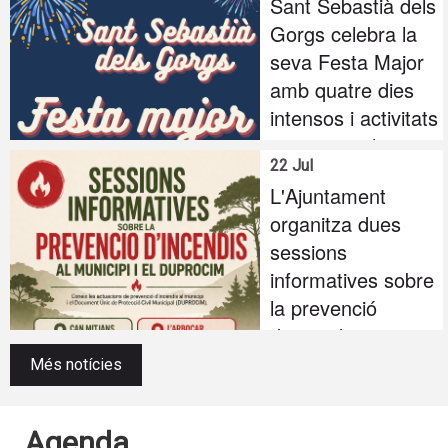
Sant Sebastià dels
Gorgs celebra la
seva Festa Major
amb quatre dies
intensos i activitats
per a totes les
22 Jul
edats
L'Ajuntament
organitza dues
sessions
informatives sobre
la prevenció
d'incendis
forestals i el
Més notícies
DUPROCIM
Agenda