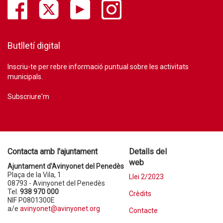
Butlletí digital
Inscriu-te per rebre informació puntual sobre les activitats
municipals.
Subscriure'm
Contacta amb l'ajuntament
Detalls del
web
Ajuntament d'Avinyonet del Penedès
Plaça de la Vila, 1
Llei 2/2023
08793 - Avinyonet del Penedès
Tel.
938 970 000
Crèdits
NIF P0801300E
a/e
avinyonet@avinyonet.org
Contacte