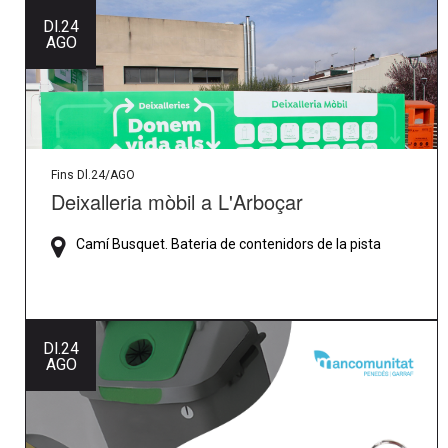
Dl.
24
AGO
Fins Dl.24/AGO
Deixalleria mòbil a L'Arboçar
Camí Busquet. Bateria de contenidors de la pista
Dl.
24
AGO