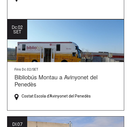
Dc.
02
SET
Fins Dc.02/SET
Bibliobús Montau a Avinyonet del
Penedès
Costat Escola d'Avinyonet del Penedès
Dl.
07