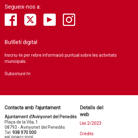
Segueix-nos a:
Butlletí digital
Inscriu-te per rebre informació puntual sobre les activitats
municipals.
Subscriure'm
Contacta amb l'ajuntament
Detalls del
web
Ajuntament d'Avinyonet del Penedès
Plaça de la Vila, 1
Llei 2/2023
08793 - Avinyonet del Penedès
Tel.
938 970 000
Crèdits
NIF P0801300E