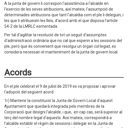
A la junta de govern li correspon l'assistència a l'alcalde en
l'exercici de les seves atribucions, així mateix, l'assumpció de
determinades atribucions que tant l'alcaldia com el ple li deleguin, i
les que li atribueixin les lleis, d'acord amb el que disposa l'article
54-2 de la LMRLC esmentada.
Per tal d’agilitar la resolució de tot un seguit d'assumptes
d'administració ordinària que no cal que esperin a les sessions del
ple, però que és convenient que resolgui un òrgan col·legiat, es
considera necessari el manteniment de la junta de govern local.
Acords
En el ple celebrat el 9 de juliol de 2019 es va proposar i aprovar
l'adopció del següent acord:
1r) Mantenir la constitució la Junta de Govern Local d'aquest
Ajuntament que quedarà integrada pels membres de la
Corporació que designi l'alcalde, i que, en cap cas, serà superior al
terç del nombre legal d'aquests. Així mateix, correspondrà a
l'alcalde establir el règim de sessions i delegar en la Junta de