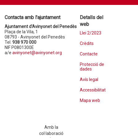
Contacta amb l'ajuntament
Detalls del
web
Ajuntament d'Avinyonet del Penedès
Plaça de la Vila, 1
Llei 2/2023
08793 - Avinyonet del Penedès
Tel.
938 970 000
Crèdits
NIF P0801300E
a/e
avinyonet@avinyonet.org
Contacte
Protecció de
dades
Avís legal
Accessibilitat
Mapa web
Amb la
col·laboració