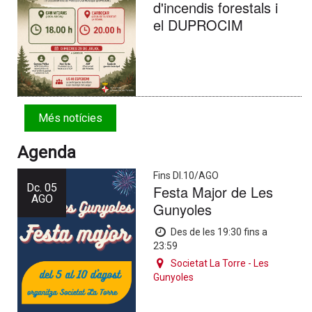
d'incendis forestals i
el DUPROCIM
Més notícies
Agenda
Fins Dl.10/AGO
Dc.
05
Festa Major de Les
AGO
Gunyoles
Des de les 19:30 fins a
23:59
Societat La Torre - Les
Gunyoles