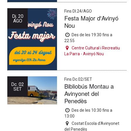
Fins Dl.24/AGO
Dj.
20
Festa Major d'Avinyó
AGO
Nou
Des de les 19:30 fins a
22:55
Centre Cultural i Recreatiu
La Parra - Avinyó Nou
Fins Dc.02/SET
Dc.
02
Bibliobús Montau a
SET
Avinyonet del
Penedès
Des de les 10:30 fins a
13:00
Costat Escola d'Avinyonet
del Penedès