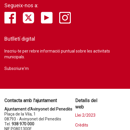
Segueix-nos a:
Butlletí digital
Inscriu-te per rebre informació puntual sobre les activitats
municipals.
Subscriure'm
Contacta amb l'ajuntament
Detalls del
web
Ajuntament d'Avinyonet del Penedès
Plaça de la Vila, 1
Llei 2/2023
08793 - Avinyonet del Penedès
Tel.
938 970 000
Crèdits
NIF P0801300E