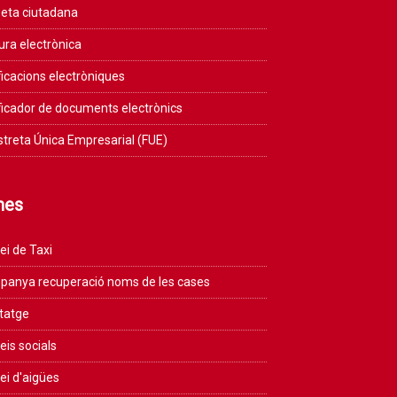
eta ciutadana
ura electrònica
ficacions electròniques
ficador de documents electrònics
streta Única Empresarial (FUE)
mes
ei de Taxi
anya recuperació noms de les cases
tatge
eis socials
ei d'aigües