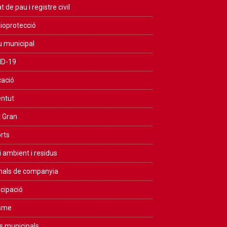
t de pau i registre civil
ioprotecció
u municipal
ID-19
ació
ntut
 Gran
rts
 ambient i residus
als de companyia
icipació
isme
s municipals