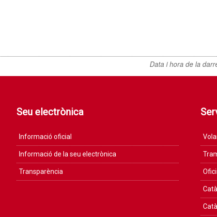
Data i hora de la darr
Seu electrònica
Serv
Informació oficial
Vola
Informació de la seu electrònica
Tram
Transparència
Ofic
Catà
Catà