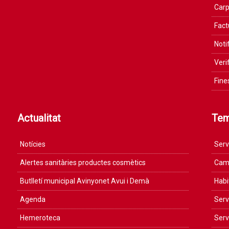
Carp
Fact
Noti
Veri
Fine
Actualitat
Te
Notícies
Serv
Alertes sanitàries productes cosmètics
Camp
Butlletí municipal Avinyonet Avui i Demà
Habi
Agenda
Serv
Hemeroteca
Serv