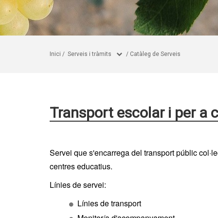
Inici
/
Serveis i tràmits
/
Catàleg de Serveis
Transport escolar i per a c
Servei que s'encarrega del transport públic col·lec
centres educatius.
Línies de servei:
Línies de transport
Monitor/a d'acompanyament