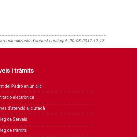
era actualització d'aquest contingut:
20-06-2017 12:17
eis i tràmits
nt del Padró en un clic!
itació electrònica
ines d'atenció al ciutadà
leg de Serveis
leg de tràmits