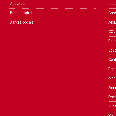
Activitats
Jutja
Butlletí digital
Card
Xarxes socials
Arxi
COV
Educ
Jove
Gent
Espo
Medi
Anim
Part
Tur
Plan