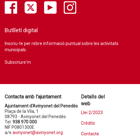
Butlletí digital
Inscriu-te per rebre informació puntual sobre les activitats
municipals.
Subscriure'm
Contacta amb l'ajuntament
Detalls del
web
Ajuntament d'Avinyonet del Penedès
Plaça de la Vila, 1
Llei 2/2023
08793 - Avinyonet del Penedès
Tel.
938 970 000
Crèdits
NIF P0801300E
a/e
avinyonet@avinyonet.org
Contacte