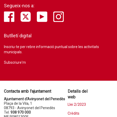
Segueix-nos a:
Butlletí digital
Inscriu-te per rebre informació puntual sobre les activitats
municipals.
Subscriure'm
Contacta amb l'ajuntament
Detalls del
web
Ajuntament d'Avinyonet del Penedès
Plaça de la Vila, 1
Llei 2/2023
08793 - Avinyonet del Penedès
Tel.
938 970 000
Crèdits
NIF P0801300E