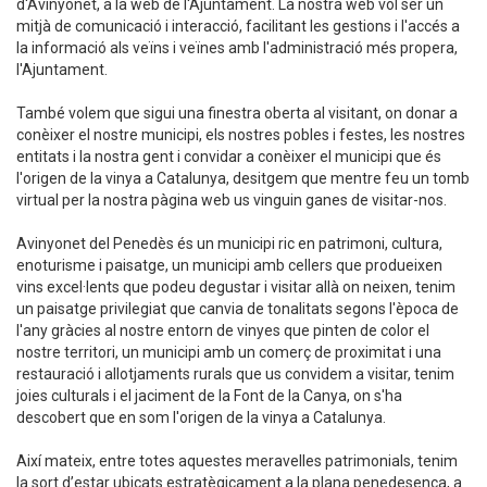
d'Avinyonet, a la web de l'Ajuntament. La nostra web vol ser un
mitjà de comunicació i interacció, facilitant les gestions i l'accés a
la informació als veïns i veïnes amb l'administració més propera,
l'Ajuntament.
També volem que sigui una finestra oberta al visitant, on donar a
conèixer el nostre municipi, els nostres pobles i festes, les nostres
entitats i la nostra gent i convidar a conèixer el municipi que és
l'origen de la vinya a Catalunya, desitgem que mentre feu un tomb
virtual per la nostra pàgina web us vinguin ganes de visitar-nos.
Avinyonet del Penedès és un municipi ric en patrimoni, cultura,
enoturisme i paisatge, un municipi amb cellers que produeixen
vins excel·lents que podeu degustar i visitar allà on neixen, tenim
un paisatge privilegiat que canvia de tonalitats segons l'època de
l'any gràcies al nostre entorn de vinyes que pinten de color el
nostre territori, un municipi amb un comerç de proximitat i una
restauració i allotjaments rurals que us convidem a visitar, tenim
joies culturals i el jaciment de la Font de la Canya, on s'ha
descobert que en som l'origen de la vinya a Catalunya.
Així mateix, entre totes aquestes meravelles patrimonials, tenim
la sort d’estar ubicats estratègicament a la plana penedesenca, a