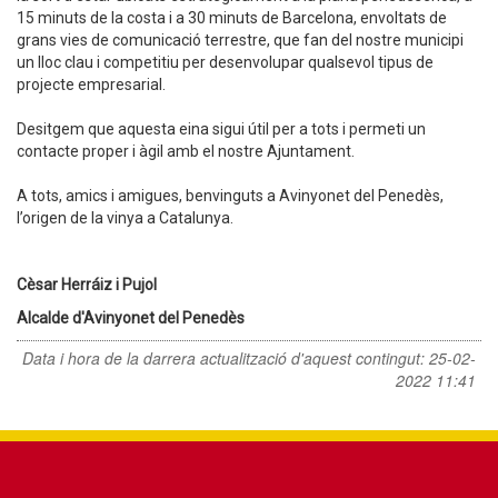
15 minuts de la costa i a 30 minuts de Barcelona, envoltats de
grans vies de comunicació terrestre, que fan del nostre municipi
un lloc clau i competitiu per desenvolupar qualsevol tipus de
projecte empresarial.
Desitgem que aquesta eina sigui útil per a tots i permeti un
contacte proper i àgil amb el nostre Ajuntament.
A tots, amics i amigues, benvinguts a Avinyonet del Penedès,
l’origen de la vinya a Catalunya.
Cèsar Herráiz i Pujol
Alcalde d'Avinyonet del Penedès
Data i hora de la darrera actualització d'aquest contingut:
25-02-
2022 11:41