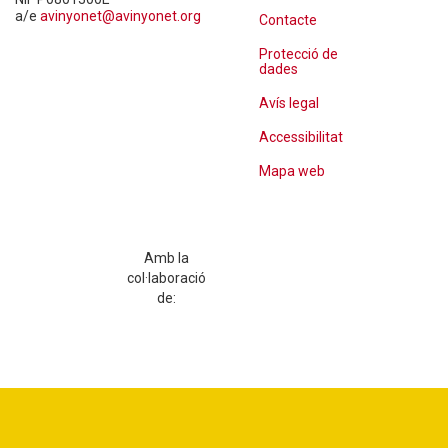
a/e
avinyonet@avinyonet.org
Contacte
Protecció de
dades
Avís legal
Accessibilitat
Mapa web
Amb la
col·laboració
de: