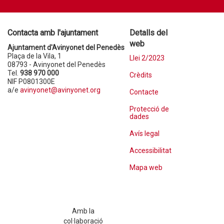
Contacta amb l'ajuntament
Detalls del
web
Ajuntament d'Avinyonet del Penedès
Plaça de la Vila, 1
Llei 2/2023
08793 - Avinyonet del Penedès
Tel.
938 970 000
Crèdits
NIF P0801300E
a/e
avinyonet@avinyonet.org
Contacte
Protecció de
dades
Avís legal
Accessibilitat
Mapa web
Amb la
col·laboració