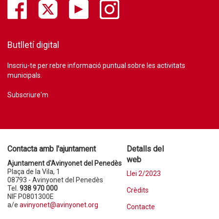
Butlletí digital
Inscriu-te per rebre informació puntual sobre les activitats
municipals.
Subscriure'm
Contacta amb l'ajuntament
Detalls del
web
Ajuntament d'Avinyonet del Penedès
Plaça de la Vila, 1
Llei 2/2023
08793 - Avinyonet del Penedès
Tel.
938 970 000
Crèdits
NIF P0801300E
a/e
avinyonet@avinyonet.org
Contacte