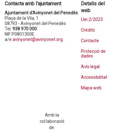
Contacta amb l'ajuntament
Detalls del
web
Ajuntament d'Avinyonet del Penedès
Plaça de la Vila, 1
Llei 2/2023
08793 - Avinyonet del Penedès
Tel.
938 970 000
Crèdits
NIF P0801300E
a/e
avinyonet@avinyonet.org
Contacte
Protecció de
dades
Avís legal
Accessibilitat
Mapa web
Amb la
col·laboració
de: