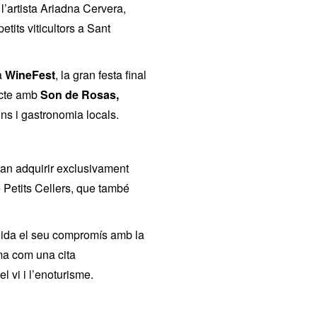
 l’artista Ariadna Cervera,
etits viticultors a Sant
a
WineFest
, la gran festa final
ecte amb
Son de Rosas,
vins i gastronomia locals.
ran adquirir exclusivament
 Petits Cellers, que també
lida el seu compromís amb la
irma com una cita
l vi i l’enoturisme.