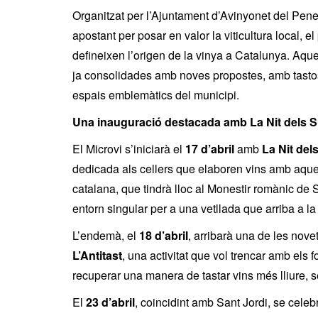
Organitzat per l’Ajuntament d’Avinyonet del Pene
apostant per posar en valor la viticultura local, el
defineixen l’origen de la vinya a Catalunya. Aque
ja consolidades amb noves propostes, amb tastos
espais emblemàtics del municipi.
Una inauguració destacada amb La Nit dels 
El Microvi s’iniciarà el
17 d’abril
amb
La Nit del
dedicada als cellers que elaboren vins amb aque
catalana, que tindrà lloc al Monestir romànic de
entorn singular per a una vetllada que arriba a l
L’endemà, el
18 d’abril
, arribarà una de les nove
L’Antitast
, una activitat que vol trencar amb els 
recuperar una manera de tastar vins més lliure, se
El
23 d’abril
, coincidint amb Sant Jordi, se cele