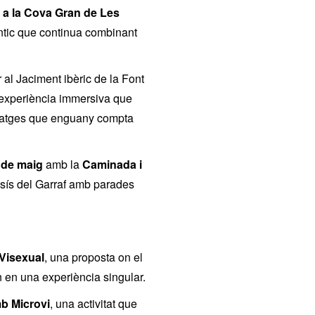
t a la Cova Gran de Les
 antic que continua combinant
 al Jaciment ibèric de la Font
 experiència immersiva que
onatges que enguany compta
 de maig
amb la
Caminada i
ssís del Garraf amb parades
Visexual
, una proposta on el
an en una experiència singular.
b Microvi
, una activitat que