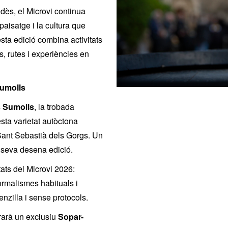
dès, el Microvi continua
 paisatge i la cultura que
sta edició combina activitats
, rutes i experiències en
Sumolls
s Sumolls
, la trobada
sta varietat autòctona
 Sant Sebastià dels Gorgs. Un
a seva desena edició.
tats del Microvi 2026:
formalismes habituals i
nzilla i sense protocols.
brarà un exclusiu
Sopar-