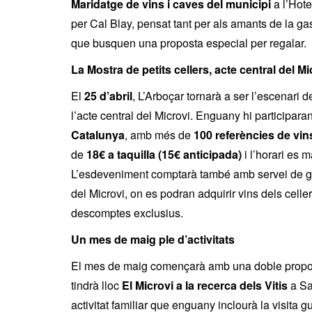
Maridatge de vins i caves del municipi
a l’Hote
per Cal Blay, pensat tant per als amants de la g
que busquen una proposta especial per regalar.
La Mostra de petits cellers, acte central del Mi
El
25 d’abril
, L’Arboçar tornarà a ser l’escenari d
l’acte central del Microvi. Enguany hi participara
Catalunya
, amb més de
100 referències de vi
de
18€ a taquilla (15€ anticipada)
i l’horari es 
L’esdeveniment comptarà també amb servei de g
del Microvi, on es podran adquirir vins dels celle
descomptes exclusius.
Un mes de maig ple d’activitats
El mes de maig començarà amb una doble propo
tindrà lloc
El Microvi a la recerca dels Vitis
a Sa
activitat familiar que enguany inclourà la visita g