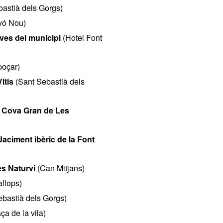
astià dels Gorgs)
yó Nou)
ves del municipi
(Hotel Font
boçar)
itis
(Sant Sebastià dels
la Cova Gran de Les
 Jaciment ibèric de la Font
es Naturvi
(Can Mitjans)
llops)
bastià dels Gorgs)
a de la vila)