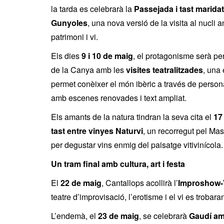
la tarda es celebrarà la
Passejada i tast marida
Gunyoles
, una nova versió de la visita al nucli
patrimoni i vi.
Els dies
9 i 10 de maig
, el protagonisme serà per
de la Canya amb les
visites teatralitzades
, una
permet conèixer el món ibèric a través de pers
amb escenes renovades i text ampliat.
Els amants de la natura tindran la seva cita el
17
tast entre vinyes Naturvi
, un recorregut pel Ma
per degustar vins enmig del paisatge vitivinícola.
Un tram final amb cultura, art i festa
El
22 de maig
, Cantallops acollirà l’
Improshow-
teatre d’improvisació, l’erotisme i el vi es trobar
L’endemà, el
23 de maig
, se celebrarà
Gaudí am