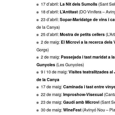
17 d’abril:
La Nit dels Sumolls
(Sant Seb
18 d’abril:
L’Antitast
(DO Vinífera – Avin
23 d’abril:
Sopar-Maridatge de vins i ca
de la Canya)
25 d’abril:
Mostra de petits cellers
(L’Ar
2 de maig:
El Microvi a la recerca dels V
Gorgs)
2 de maig:
Passejada i tast maridat a 
Gunyoles
(Les Gunyoles)
9 i 10 de maig:
Visites teatralitzades al
de la Canya
17 de maig:
Caminada i tast entre viny
22 de maig:
Improshow-Visexual
(Canta
23 de maig:
Gaudí amb Microvi
(Sant Se
30 de maig:
WineFest
(Avinyó Nou – Plaç