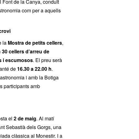
l Font de la Canya, conduït
astronomia com per a aquells
crovi
e la
Mostra de petits cellers
,
n
30 cellers d’arreu de
ns i escumosos
. El preu serà
manté de
16.30 a 22.00 h
.
astronomia i amb la Botiga
rs participants amb
sta el
2 de maig
. Al matí
nt Sebastià dels Gorgs, una
uiada clàssica al Monestir. I a